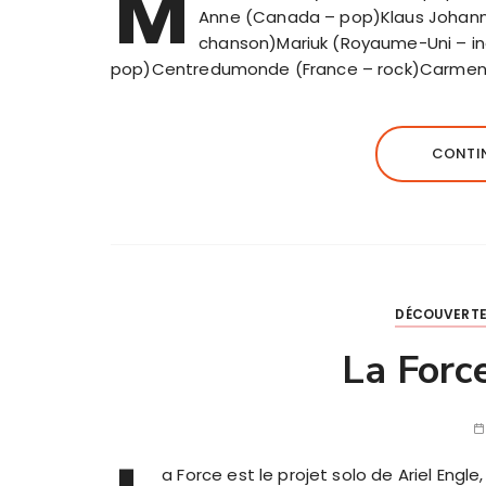
M
Anne (Canada – pop)Klaus Johann 
chanson)Mariuk (Royaume-Uni – ind
pop)Centredumonde (France – rock)Carmen 
CONTIN
DÉCOUVERTE
La Forc
a Force est le projet solo de Ariel Engl