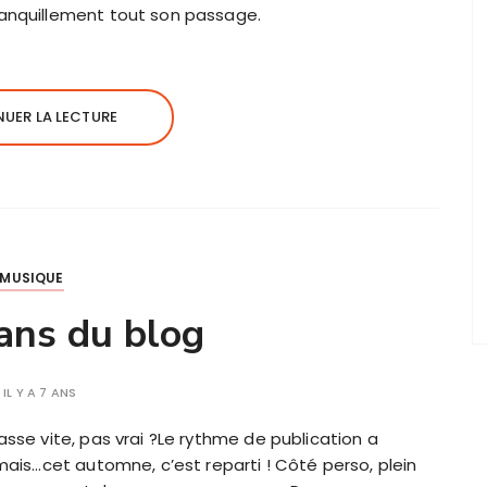
anquillement tout son passage.
UER LA LECTURE
MUSIQUE
ans du blog
IL Y A 7 ANS
sse vite, pas vrai ?Le rythme de publication a
mais…cet automne, c’est reparti ! Côté perso, plein