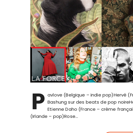
P
avlove (Belgique – indie pop)Hervé (Fr
Bashung sur des beats de pop noireH
Etienne Daho (France – crème frança
(Irlande – pop)Rose…