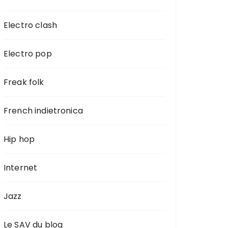
Electro clash
Electro pop
Freak folk
French indietronica
Hip hop
Internet
Jazz
Le SAV du blog