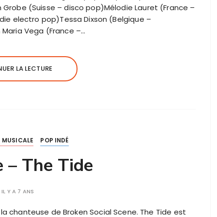
Grobe (Suisse – disco pop)Mélodie Lauret (France –
ie electro pop)Tessa Dixson (Belgique –
Maria Vega (France –…
UER LA LECTURE
 MUSICALE
POP INDÉ
e – The Tide
IL Y A 7 ANS
e, la chanteuse de Broken Social Scene. The Tide est