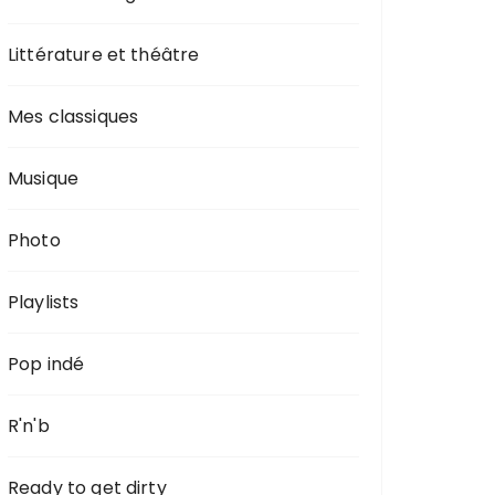
Littérature et théâtre
Mes classiques
Musique
Photo
Playlists
Pop indé
R'n'b
Ready to get dirty