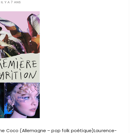
IL Y A 7 ANS
June Coco (Allemagne – pop folk poétique)Laurence-