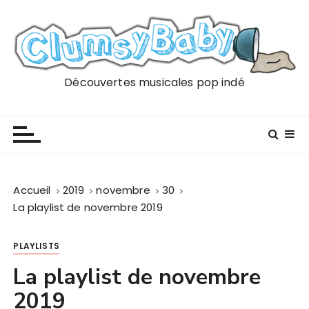
P
a
s
s
e
Découvertes musicales pop indé
r
a
u
c
o
n
Accueil
2019
novembre
30
t
La playlist de novembre 2019
e
n
PLAYLISTS
u
La playlist de novembre
2019