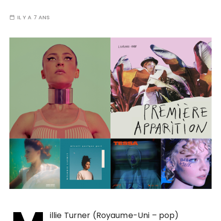
IL Y A 7 ANS
illie Turner (Royaume-Uni – pop)