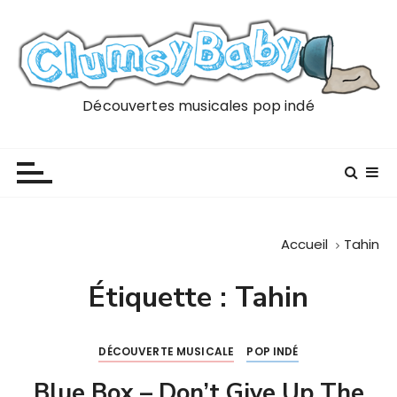
P
a
s
s
e
Découvertes musicales pop indé
r
a
u
c
o
n
Accueil
Tahin
t
e
Étiquette :
Tahin
n
u
DÉCOUVERTE MUSICALE
POP INDÉ
Blue Box – Don’t Give Up The