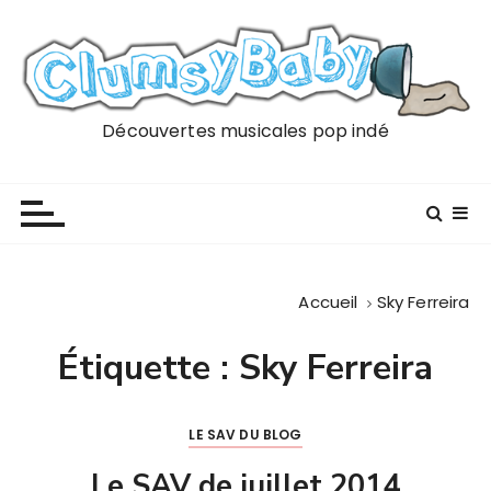
P
a
s
s
e
Découvertes musicales pop indé
r
a
u
c
o
n
Accueil
Sky Ferreira
t
e
Étiquette :
Sky Ferreira
n
u
LE SAV DU BLOG
Le SAV de juillet 2014