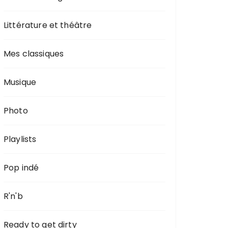
Littérature et théâtre
Mes classiques
Musique
Photo
Playlists
Pop indé
R'n'b
Ready to get dirty