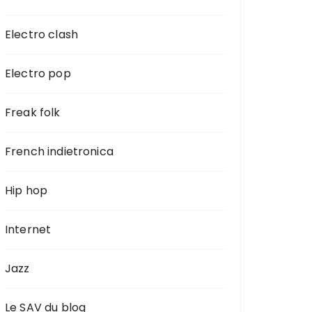
Electro clash
Electro pop
Freak folk
French indietronica
Hip hop
Internet
Jazz
Le SAV du blog