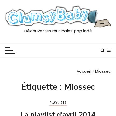
P
a
s
s
e
Découvertes musicales pop indé
r
a
u
c
o
n
Accueil
Miossec
t
e
Étiquette :
Miossec
n
u
PLAYLISTS
La playlist d’avril 2014