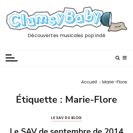
P
a
s
s
e
Découvertes musicales pop indé
r
a
u
c
o
n
Accueil
Marie-Flore
t
e
Étiquette :
Marie-Flore
n
u
LE SAV DU BLOG
Le SAV de septembre de 2014