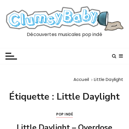
P
a
s
s
e
Découvertes musicales pop indé
r
a
u
c
o
n
Accueil
Little Daylight
t
e
Étiquette :
Little Daylight
n
u
POP INDÉ
Little Daylight – Overdose