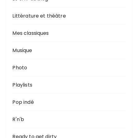
Littérature et théâtre
Mes classiques
Musique
Photo
Playlists
Pop indé
R'n'b
Ready to get dirty