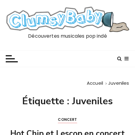
P
a
s
s
e
Découvertes musicales pop indé
r
a
u
c
o
n
Accueil
Juveniles
t
e
Étiquette :
Juveniles
n
u
CONCERT
Hot Chip et Lescop en concert