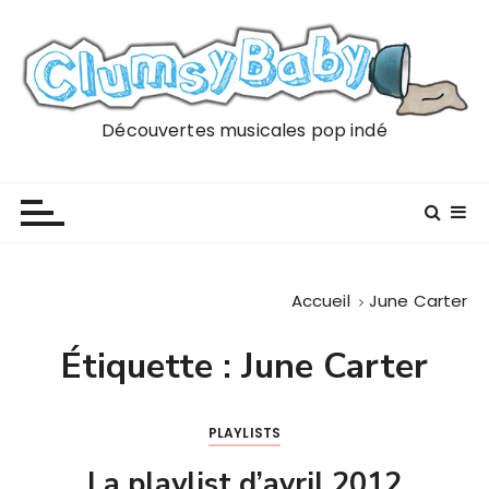
P
a
s
s
e
Découvertes musicales pop indé
r
a
u
c
o
n
Accueil
June Carter
t
e
Étiquette :
June Carter
n
u
PLAYLISTS
La playlist d’avril 2012