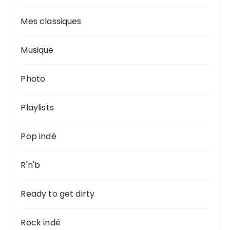
Mes classiques
Musique
Photo
Playlists
Pop indé
R'n'b
Ready to get dirty
Rock indé