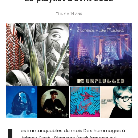
IL Y A 14 ANS
L
es immanquables du mois Des hommages à
Johnny Cash : Dionysos (rock français qui