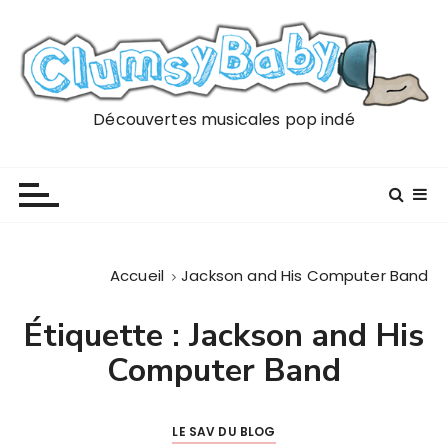
P
a
s
s
e
Découvertes musicales pop indé
r
a
u
c
o
n
Accueil
Jackson and His Computer Band
t
e
Étiquette :
Jackson and His
n
Computer Band
u
LE SAV DU BLOG