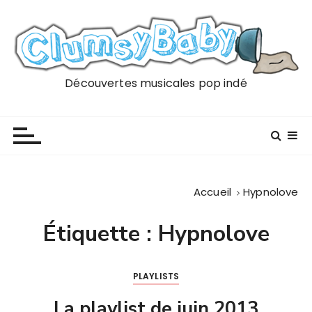
P
a
s
s
e
Découvertes musicales pop indé
r
a
u
c
o
n
Accueil
Hypnolove
t
e
Étiquette :
Hypnolove
n
u
PLAYLISTS
La playlist de juin 2013