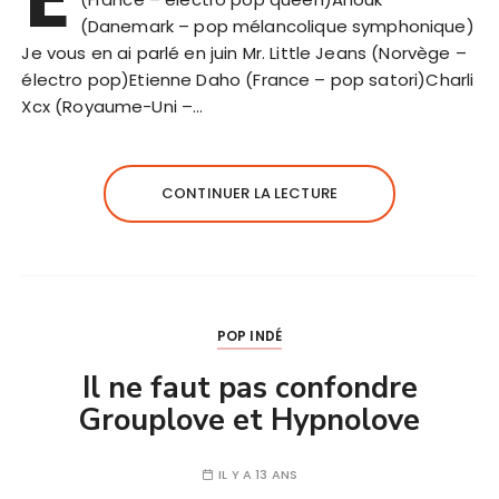
(Danemark – pop mélancolique symphonique)
Je vous en ai parlé en juin Mr. Little Jeans (Norvège –
électro pop)Etienne Daho (France – pop satori)Charli
Xcx (Royaume-Uni –…
CONTINUER LA LECTURE
POP INDÉ
Il ne faut pas confondre
Grouplove et Hypnolove
IL Y A 13 ANS