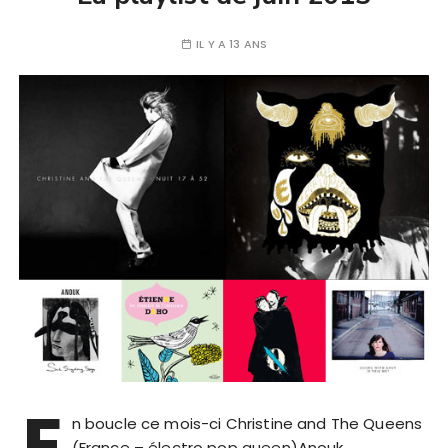
IL Y A 13 ANS
E
n boucle ce mois-ci Christine and The Queens
(France – électro pop queen)Anouk