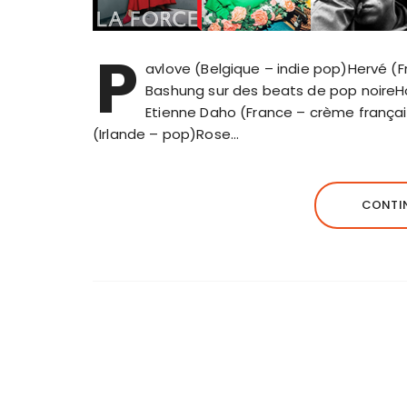
P
avlove (Belgique – indie pop)Hervé (Fr
Bashung sur des beats de pop noireH
Etienne Daho (France – crème frança
(Irlande – pop)Rose…
CONTIN