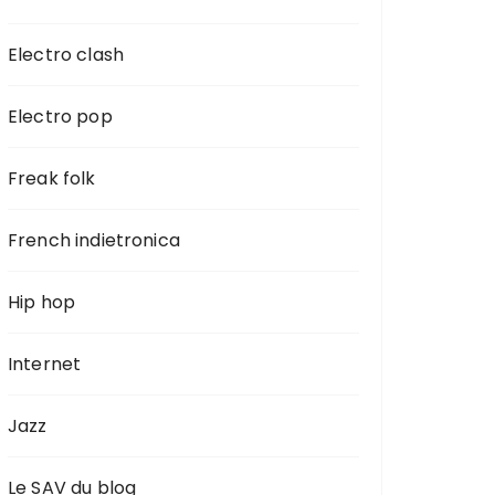
Electro clash
Electro pop
Freak folk
French indietronica
Hip hop
Internet
Jazz
Le SAV du blog