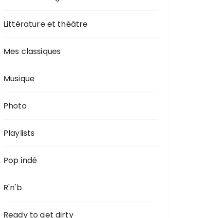
Littérature et théâtre
Mes classiques
Musique
Photo
Playlists
Pop indé
R'n'b
Ready to get dirty