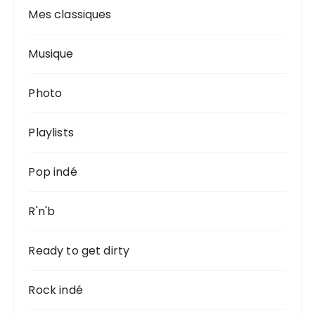
Mes classiques
Musique
Photo
Playlists
Pop indé
R'n'b
Ready to get dirty
Rock indé