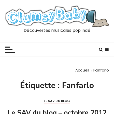
P
a
s
s
e
Découvertes musicales pop indé
r
a
u
c
o
n
Accueil
Fanfarlo
t
e
Étiquette :
Fanfarlo
n
u
LE SAV DU BLOG
Le SAV du blog – octobre 2012