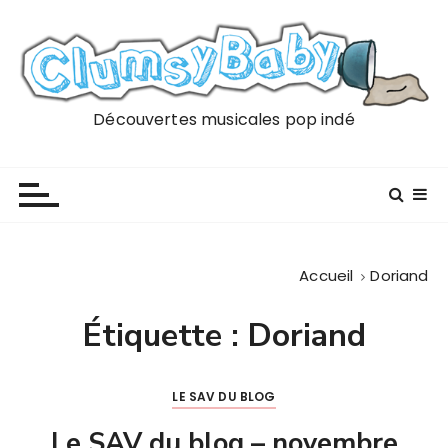
P
a
s
s
e
Découvertes musicales pop indé
r
a
u
c
o
n
Accueil
Doriand
t
e
Étiquette :
Doriand
n
u
LE SAV DU BLOG
Le SAV du blog – novembre