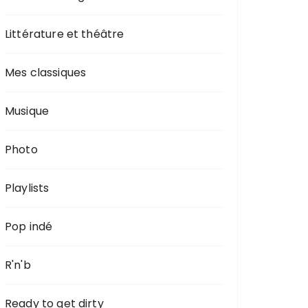
Littérature et théâtre
Mes classiques
Musique
Photo
Playlists
Pop indé
R'n'b
Ready to get dirty