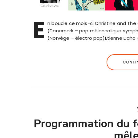
E
n boucle ce mois-ci Christine and Th
(Danemark – pop mélancolique symphoni
(Norvège – électro pop)Etienne Daho 
CONTIN
Programmation du f
mêle