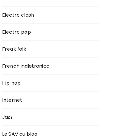
Electro clash
Electro pop
Freak folk
French indietronica
Hip hop
Internet
Jazz
Le SAV du blog