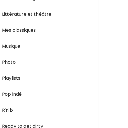
Littérature et théâtre
Mes classiques
Musique
Photo
Playlists
Pop indé
R'n'b
Ready to get dirty