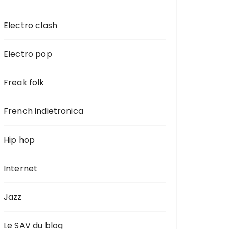
Electro clash
Electro pop
Freak folk
French indietronica
Hip hop
Internet
Jazz
Le SAV du blog