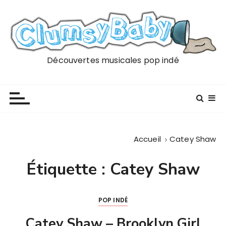
P
a
s
s
e
Découvertes musicales pop indé
r
a
u
c
o
n
Accueil
Catey Shaw
t
e
Étiquette :
Catey Shaw
n
u
POP INDÉ
Catey Shaw – Brooklyn Girl