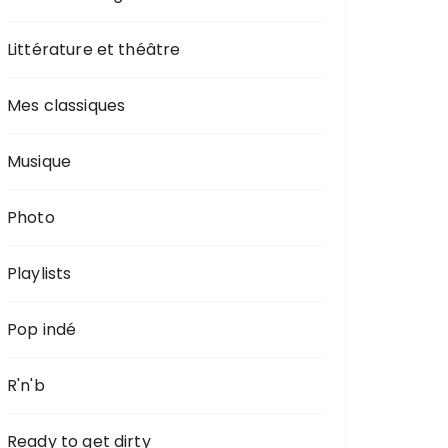
Littérature et théâtre
Mes classiques
Musique
Photo
Playlists
Pop indé
R'n'b
Ready to get dirty