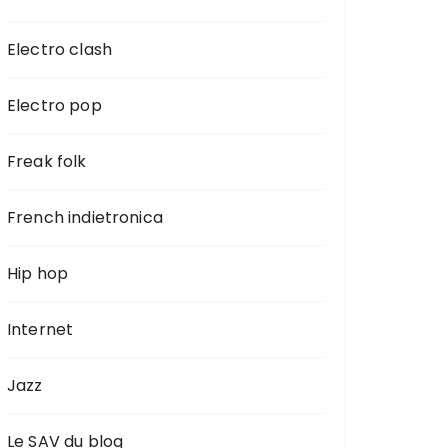
Electro clash
Electro pop
Freak folk
French indietronica
Hip hop
Internet
Jazz
Le SAV du blog