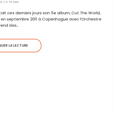
IL Y A 14 ANS
it ces derniers jours son 5e album, Cut The World,
stré en septembre 2011 à Copenhague avec l’Orchestre
prend des…
UER LA LECTURE