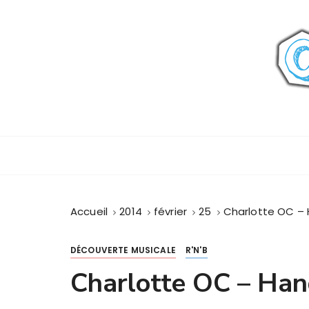
P
a
s
s
e
r
a
u
c
o
n
t
Accueil
2014
février
25
Charlotte OC –
e
n
u
DÉCOUVERTE MUSICALE
R'N'B
Charlotte OC – Han