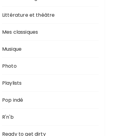
Littérature et théâtre
Mes classiques
Musique
Photo
Playlists
Pop indé
R'n'b
Ready to get dirty