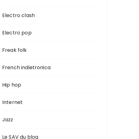
Electro clash
Electro pop
Freak folk
French indietronica
Hip hop
Internet
Jazz
Le SAV du blog