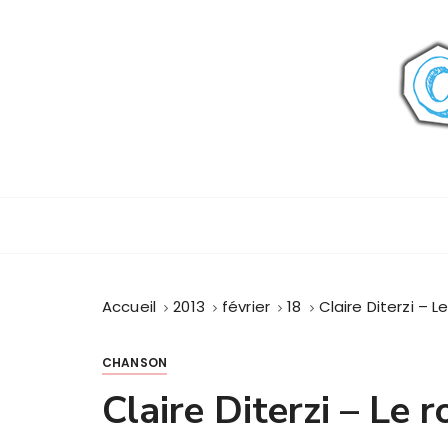
P
a
s
s
e
r
a
u
c
o
n
t
Accueil
2013
février
18
Claire Diterzi – L
e
n
u
CHANSON
Claire Diterzi – Le r