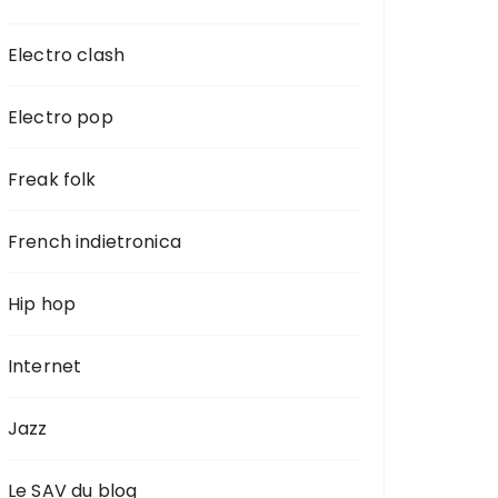
Electro clash
Electro pop
Freak folk
French indietronica
Hip hop
Internet
Jazz
Le SAV du blog