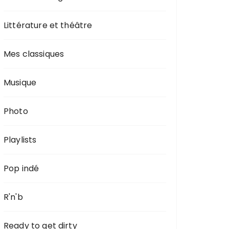
Littérature et théâtre
Mes classiques
Musique
Photo
Playlists
Pop indé
R'n'b
Ready to get dirty