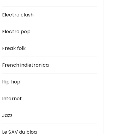
Electro clash
Electro pop
Freak folk
French indietronica
Hip hop
Internet
Jazz
Le SAV du blog