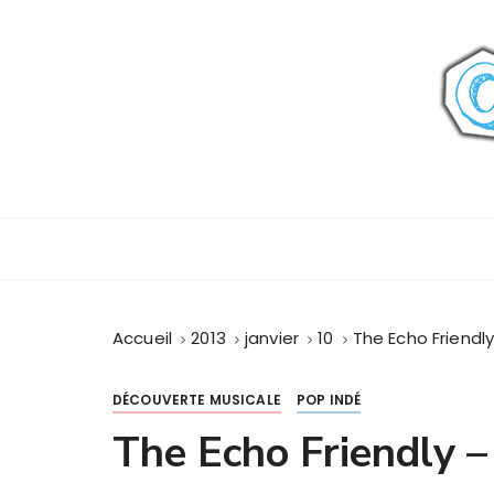
P
a
s
s
e
r
a
u
c
o
n
t
Accueil
2013
janvier
10
The Echo Friendl
e
n
u
DÉCOUVERTE MUSICALE
POP INDÉ
The Echo Friendly 