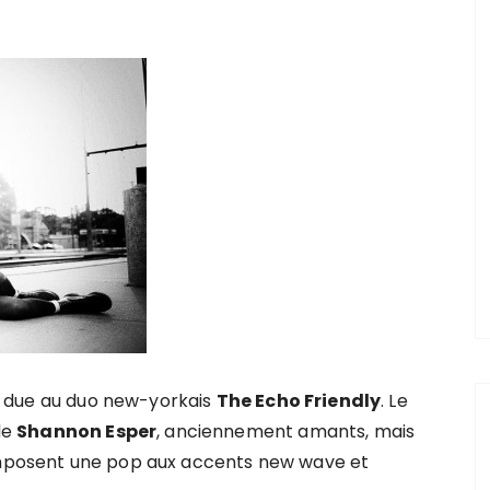
, due au duo new-yorkais
The Echo Friendly
. Le
de
Shannon Esper
, anciennement amants, mais
composent une pop aux accents new wave et