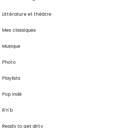
Littérature et théâtre
Mes classiques
Musique
Photo
Playlists
Pop indé
R'n'b
Ready to get dirty