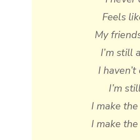
Feels lik
My friends
I’m still
I haven’t
I’m stil
I make the
I make the