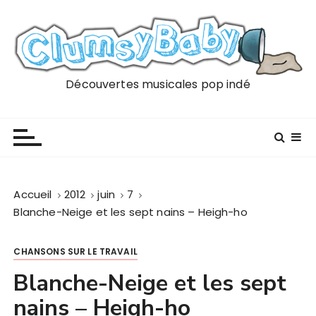
P
a
s
s
e
Découvertes musicales pop indé
r
a
u
c
o
n
Accueil
2012
juin
7
t
Blanche-Neige et les sept nains – Heigh-ho
e
n
CHANSONS SUR LE TRAVAIL
u
Blanche-Neige et les sept
nains – Heigh-ho