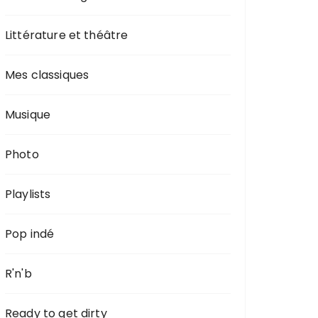
Littérature et théâtre
Mes classiques
Musique
Photo
Playlists
Pop indé
R'n'b
Ready to get dirty