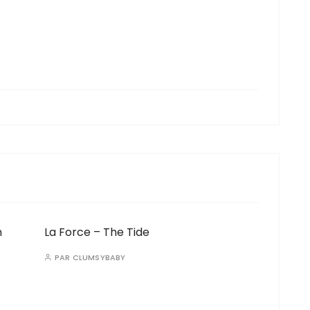
n
La Force – The Tide
PAR
CLUMSYBABY