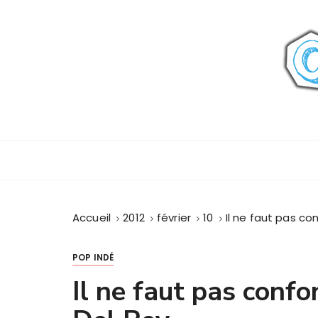
P
a
s
s
e
r
a
u
c
o
n
t
Accueil
2012
février
10
Il ne faut pas co
e
n
u
POP INDÉ
Il ne faut pas confo