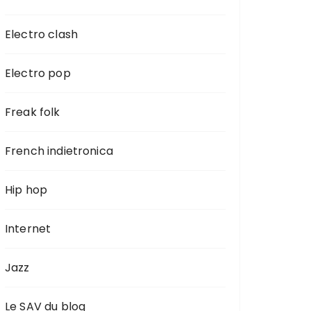
Electro clash
Electro pop
Freak folk
French indietronica
Hip hop
Internet
Jazz
Le SAV du blog