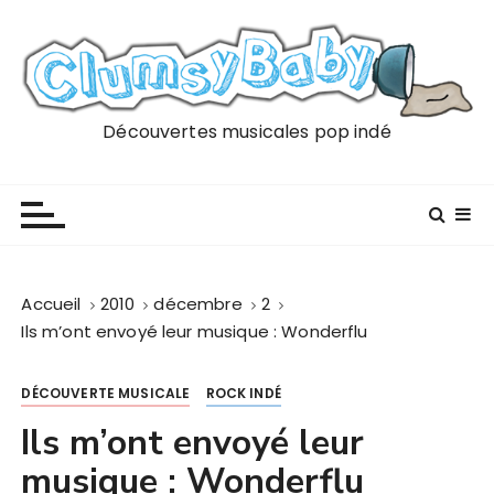
P
a
s
s
e
Découvertes musicales pop indé
r
a
u
c
o
n
Accueil
2010
décembre
2
t
Ils m’ont envoyé leur musique : Wonderflu
e
n
DÉCOUVERTE MUSICALE
ROCK INDÉ
u
Ils m’ont envoyé leur
musique : Wonderflu