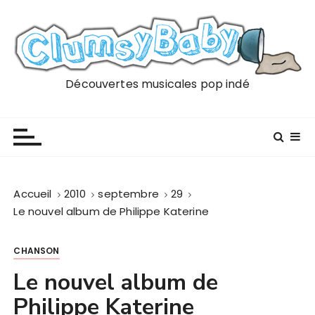
P
a
s
s
e
Découvertes musicales pop indé
r
a
u
c
o
n
Accueil
2010
septembre
29
t
Le nouvel album de Philippe Katerine
e
n
CHANSON
u
Le nouvel album de
Philippe Katerine