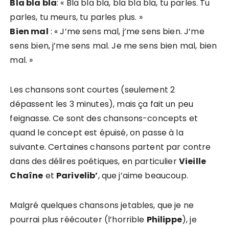
Bla bla bla
: « Bla bla bla, bla bla bla, tu parles. Tu
parles, tu meurs, tu parles plus. »
Bien mal
: « J’me sens mal, j’me sens bien. J’me
sens bien, j’me sens mal. Je me sens bien mal, bien
mal. »
Les chansons sont courtes (seulement 2
dépassent les 3 minutes), mais ça fait un peu
feignasse. Ce sont des chansons-concepts et
quand le concept est épuisé, on passe à la
suivante. Certaines chansons partent par contre
dans des délires poétiques, en particulier
Vieille
Chaîne
et
Parivelib’
, que j’aime beaucoup.
Malgré quelques chansons jetables, que je ne
pourrai plus réécouter (l’horrible
Philippe
), je