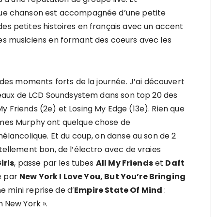
aque chanson est accompagnée d’une petite
des petites histoires en français avec un accent
les musiciens en formant des coeurs avec les
des moments forts de la journée. J’ai découvert
eaux de LCD Soundsystem dans son top 20 des
y Friends (2e) et Losing My Edge (13e). Rien que
James Murphy ont quelque chose de
ancolique. Et du coup, on danse au son de 2
 tellement bon, de l’électro avec de vraies
irls
, passe par les tubes
All My Friends
et
Daft
ne par
New York I Love You, But You’re Bringing
e mini reprise de d’
Empire State Of Mind
:
n New York ».