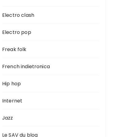
Electro clash
Electro pop
Freak folk
French indietronica
Hip hop
Internet
Jazz
Le SAV du blog