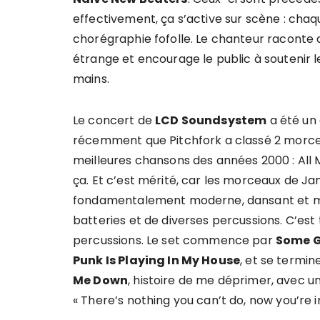
effectivement, ça s’active sur scène : ch
chorégraphie fofolle. Le chanteur raconte 
étrange et encourage le public à soutenir 
mains.
Le concert de
LCD Soundsystem
a été un 
récemment que Pitchfork a classé 2 morc
meilleures chansons des années 2000 : All M
ça. Et c’est mérité, car les morceaux de 
fondamentalement moderne, dansant et mél
batteries et de diverses percussions. C’est
percussions. Le set commence par
Some G
Punk Is Playing In My House
, et se termi
Me Down
, histoire de me déprimer, avec un
« There’s nothing you can’t do, now you’re i