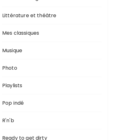
Littérature et théâtre
Mes classiques
Musique
Photo
Playlists
Pop indé
R'n'b
Ready to get dirty