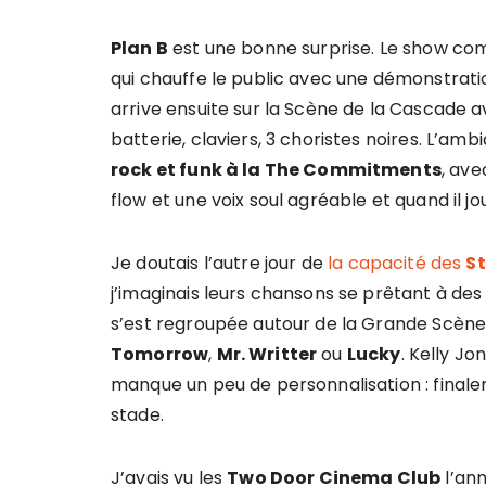
Plan B
est une bonne surprise. Le show co
qui chauffe le public avec une démonstrat
arrive ensuite sur la Scène de la Cascade av
batterie, claviers, 3 choristes noires. L’amb
rock et funk à la The Commitments
, ave
flow et une voix soul agréable et quand il j
Je doutais l’autre jour de
la capacité des
S
j’imaginais leurs chansons se prêtant à des
s’est regroupée autour de la Grande Scène
Tomorrow
,
Mr. Writter
ou
Lucky
. Kelly Jo
manque un peu de personnalisation : finale
stade.
J’avais vu les
Two Door Cinema Club
l’an