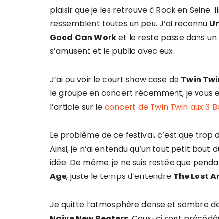
plaisir que je les retrouve à Rock en Seine.
ressemblent toutes un peu. J’ai reconnu
Un
Good Can Work
et le reste passe dans un m
s’amusent et le public avec eux.
J’ai pu voir le court show case de
Twin Twi
le groupe en concert récemment, je vous en
l’article sur le
concert de Twin Twin aux 3 
Le problème de ce festival, c’est que tr
Ainsi, je n’ai entendu qu’un tout petit bout
idée. De même, je ne suis restée que pen
Age
, juste le temps d’entendre
The Lost A
Je quitte l’atmosphère dense et sombre de 
Naive New Beaters
. Ceux-ci sont précédés