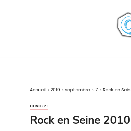
P
a
s
s
e
r
a
u
c
o
n
t
Accueil
2010
septembre
7
Rock en Sein
e
n
u
CONCERT
Rock en Seine 2010 