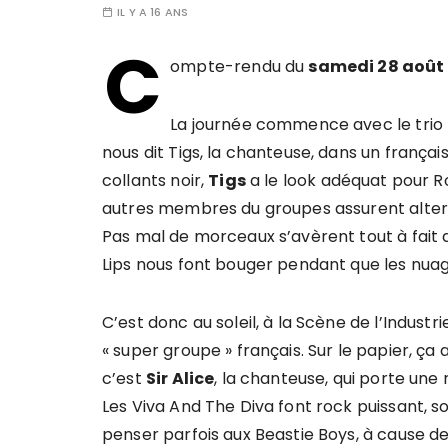
IL Y A 16 ANS
C
ompte-rendu du
samedi 28 août 
La journée commence avec le trio
nous dit Tigs, la chanteuse, dans un françai
collants noir,
Tigs
a le look adéquat pour R
autres membres du groupes assurent altern
Pas mal de morceaux s’avèrent tout à fai
Lips nous font bouger pendant que les nuag
C’est donc au soleil, à la Scène de l’Industr
« super groupe » français. Sur le papier, ça a
c’est
Sir Alice
, la chanteuse, qui porte une
Les Viva And The Diva font rock puissant, 
penser parfois aux Beastie Boys, à cause de