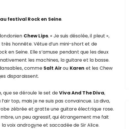
au festival Rock en Seine
.
 londonien
Chew Lips
. « Je suis désolée, il pleut »,
s très honnête. Vêtue d’un mini-short et de
ock en Seine. Elle s’amuse pendant que les deux
ativement les machines, la guitare et la basse.
t dansables, comme
Salt Air
ou
Karen
et les Chew
es disparaissent.
ie, que se déroule le set de
Viva And The Diva
,
 l’air top, mais je ne suis pas convaincue. La diva,
 robe zébrée et gratte une guitare électrique rose.
sombre, un peu agressif, qui étrangement me fait
 la voix androgyne et saccadée de Sir Alice.