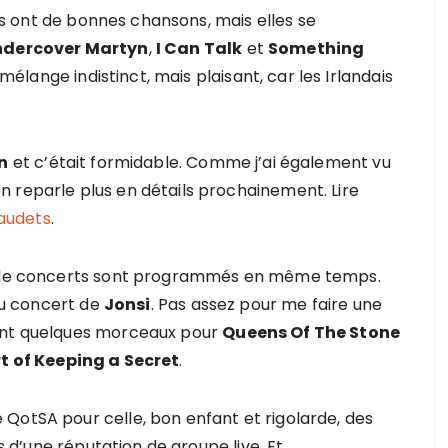
 Ils ont de bonnes chansons, mais elles se
dercover Martyn
,
I Can Talk
et
Something
élange indistinct, mais plaisant, car les Irlandais
n
et c’était formidable. Comme j’ai également vu
 reparle plus en détails prochainement. Lire
Baudets
.
op de concerts sont programmés en même temps.
 du concert de
Jonsi
. Pas assez pour me faire une
dant quelques morceaux pour
Queens Of The Stone
rt of Keeping a Secret
.
QotSA pour celle, bon enfant et rigolarde, des
 d’une réputation de groupe live. Et