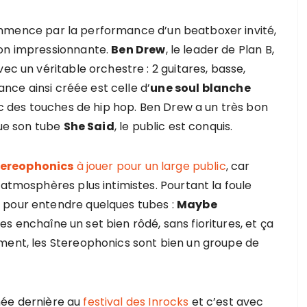
mmence par la performance d’un beatboxer invité,
ion impressionnante.
Ben Drew
, le leader de Plan B,
ec un véritable orchestre : 2 guitares, basse,
iance ainsi créée est celle d’
une soul blanche
c des touches de hip hop. Ben Drew a un très bon
oue son tube
She Said
, le public est conquis.
tereophonics
à jouer pour un large public
, car
 atmosphères plus intimistes. Pourtant la foule
 pour entendre quelques tubes :
Maybe
nes enchaîne un set bien rôdé, sans fioritures, et ça
ment, les Stereophonics sont bien un groupe de
née dernière au
festival des Inrocks
et c’est avec