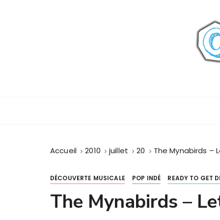
P
a
s
s
e
r
a
u
c
o
n
t
Accueil
2010
juillet
20
The Mynabirds – 
e
n
u
DÉCOUVERTE MUSICALE
POP INDÉ
READY TO GET D
The Mynabirds – Le