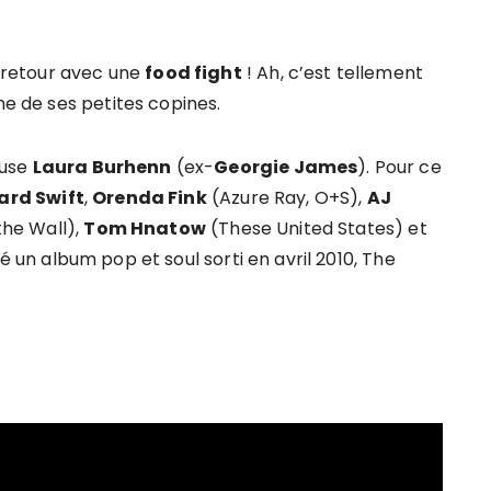
 retour avec une
food fight
! Ah, c’est tellement
e de ses petites copines.
euse
Laura Burhenn
(ex-
Georgie James
). Pour ce
ard Swift
,
Orenda Fink
(Azure Ray, O+S),
AJ
 the Wall),
Tom Hnatow
(These United States) et
té un album pop et soul sorti en avril 2010, The