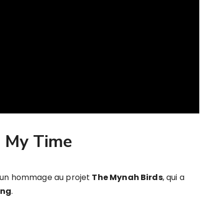
s My Time
t un hommage au projet
The Mynah Birds
, qui a
ung
.