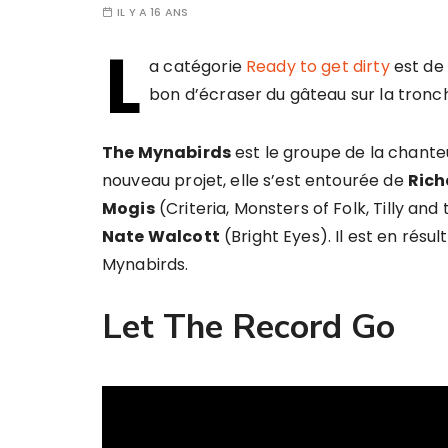
IL Y A 16 ANS
L
a catégorie
Ready to get dirty
est de
bon d’écraser du gâteau sur la tronch
The Mynabirds
est le groupe de la chant
nouveau projet, elle s’est entourée de
Rich
Mogis
(Criteria, Monsters of Folk, Tilly and
Nate Walcott
(Bright Eyes). Il est en résul
Mynabirds.
Let The Record Go