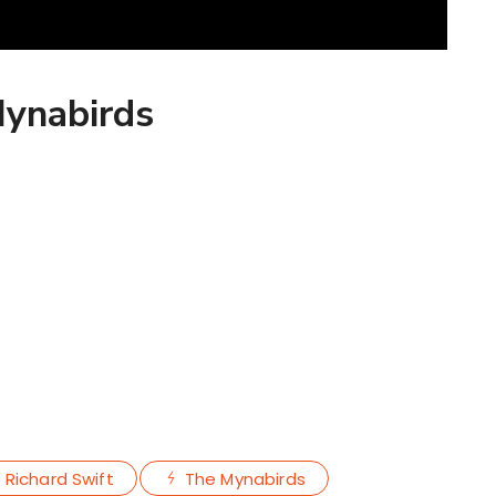
Mynabirds
Richard Swift
The Mynabirds