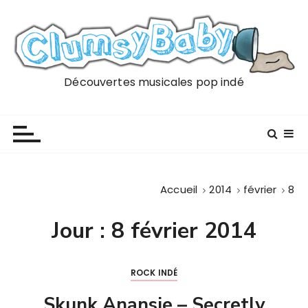
P
a
s
s
e
Découvertes musicales pop indé
r
a
u
c
o
n
Accueil
2014
février
8
t
e
Jour :
8 février 2014
n
u
ROCK INDÉ
Skunk Anansie – Secretly