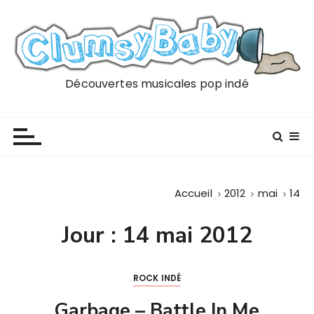
P
a
s
s
e
Découvertes musicales pop indé
r
a
u
c
o
n
Accueil
2012
mai
14
t
e
Jour :
14 mai 2012
n
u
ROCK INDÉ
Garbage – Battle In Me