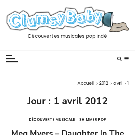
P
a
s
s
e
Découvertes musicales pop indé
r
a
u
c
o
n
Accueil
2012
avril
1
t
e
Jour :
1 avril 2012
n
u
DÉCOUVERTE MUSICALE
SHIMMER POP
Meg Myers – Daughter In The