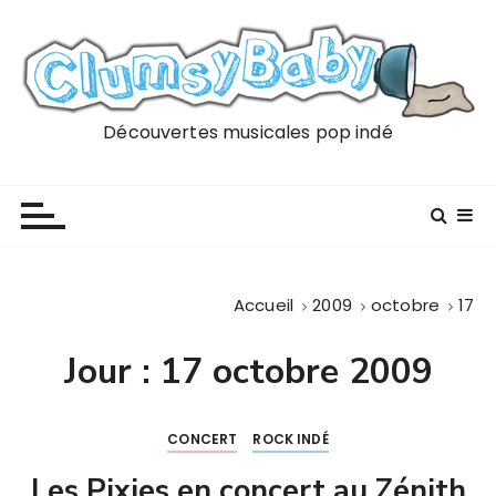
P
a
s
s
e
Découvertes musicales pop indé
r
a
u
c
o
n
Accueil
2009
octobre
17
t
e
Jour :
17 octobre 2009
n
u
CONCERT
ROCK INDÉ
Les Pixies en concert au Zénith