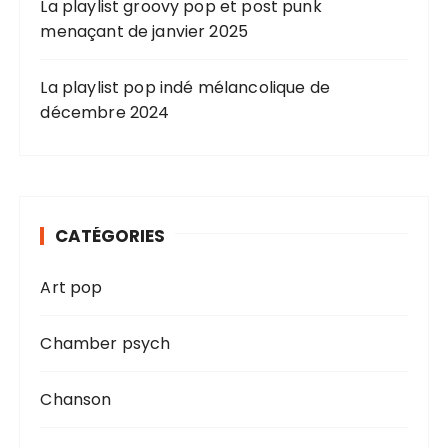
e
La playlist groovy pop et post punk
menaçant de janvier 2025
s
p
La playlist pop indé mélancolique de
u
décembre 2024
b
l
i
c
CATÉGORIES
a
t
Art pop
i
Chamber psych
o
n
Chanson
s