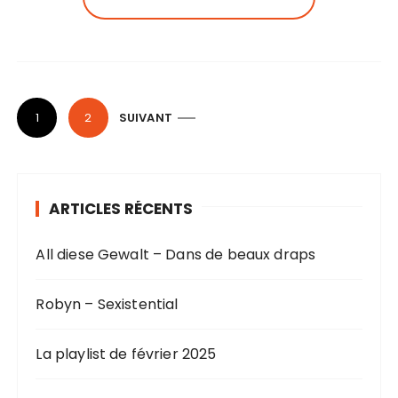
P
1
2
SUIVANT
a
g
i
ARTICLES RÉCENTS
n
a
All diese Gewalt – Dans de beaux draps
t
i
Robyn – Sexistential
o
n
La playlist de février 2025
d