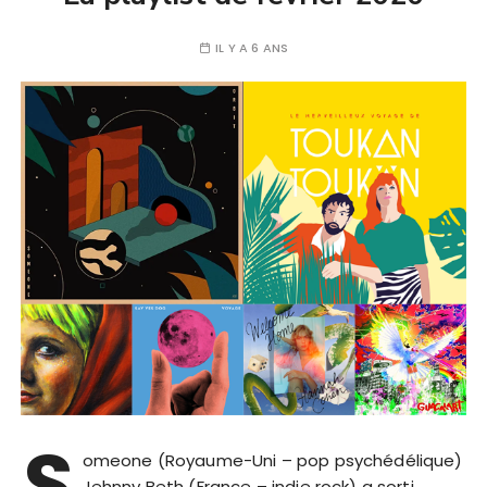
IL Y A 6 ANS
S
omeone (Royaume-Uni – pop psychédélique)
Jehnny Beth (France – indie rock) a sorti