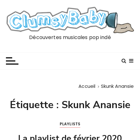
P
a
s
s
e
Découvertes musicales pop indé
r
a
u
c
o
n
Accueil
Skunk Anansie
t
e
Étiquette :
Skunk Anansie
n
u
PLAYLISTS
La playlist de février 2020