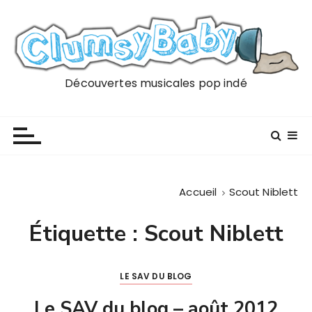
P
a
s
s
e
Découvertes musicales pop indé
r
a
u
c
o
n
Accueil
Scout Niblett
t
e
Étiquette :
Scout Niblett
n
u
LE SAV DU BLOG
Le SAV du blog – août 2012