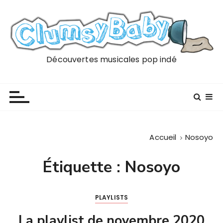
P
a
s
s
e
Découvertes musicales pop indé
r
a
u
c
o
n
Accueil
Nosoyo
t
e
Étiquette :
Nosoyo
n
u
PLAYLISTS
La playlist de novembre 2020