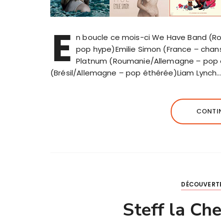
E
n boucle ce mois-ci We Have Band (
pop hype)Emilie Simon (France – chans
Platnum (Roumanie/Allemagne – pop eth
(Brésil/Allemagne – pop éthérée)Liam Lynch
CONTIN
DÉCOUVERTE
Steff la Ch