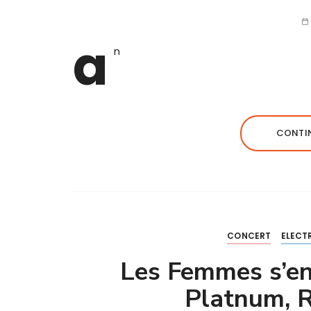
a
n
CONTIN
CONCERT
ELECT
Les Femmes s’en
Platnum, R