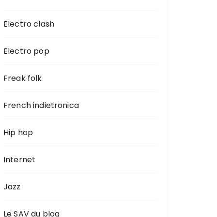
Electro clash
Electro pop
Freak folk
French indietronica
Hip hop
Internet
Jazz
Le SAV du blog