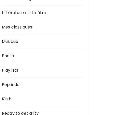
Littérature et théâtre
Mes classiques
Musique
Photo
Playlists
Pop indé
R'n'b
Ready to get dirty