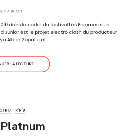
IL Y A 16 ANS
2010 dans le cadre du festival Les Femmes s’en
d Junior est le projet electro clash du producteur
aya Alban Zapata et…
UER LA LECTURE
ECTRO
R'N'B
 Platnum