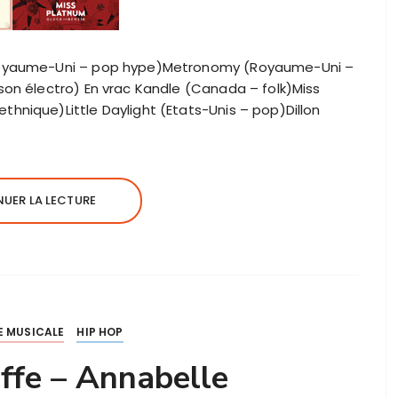
Royaume-Uni – pop hype)Metronomy (Royaume-Uni –
on électro) En vrac Kandle (Canada – folk)Miss
nique)Little Daylight (Etats-Unis – pop)Dillon
…
UER LA LECTURE
 MUSICALE
HIP HOP
effe – Annabelle