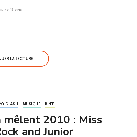
IL Y A 16 ANS
UER LA LECTURE
RO CLASH
MUSIQUE
R'N'B
 mêlent 2010 : Miss
ock and Junior