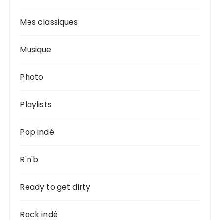
Mes classiques
Musique
Photo
Playlists
Pop indé
R'n'b
Ready to get dirty
Rock indé