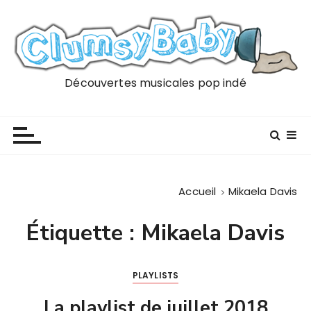
P
a
s
s
e
Découvertes musicales pop indé
r
a
u
c
o
n
Accueil
Mikaela Davis
t
e
Étiquette :
Mikaela Davis
n
u
PLAYLISTS
La playlist de juillet 2018