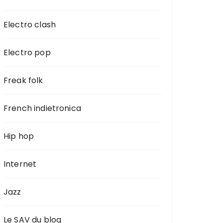
Electro clash
Electro pop
Freak folk
French indietronica
Hip hop
Internet
Jazz
Le SAV du blog