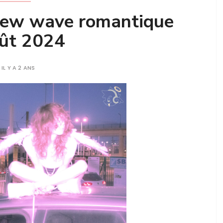
 new wave romantique
oût 2024
IL Y A 2 ANS