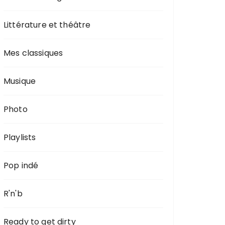
Littérature et théâtre
Mes classiques
Musique
Photo
Playlists
Pop indé
R'n'b
Ready to get dirty