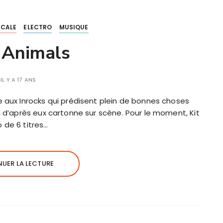
ICALE
ELECTRO
MUSIQUE
– Animals
IL Y A 17 ANS
e aux Inrocks qui prédisent plein de bonnes choses
i d’après eux cartonne sur scène. Pour le moment, Kit
 de 6 titres…
UER LA LECTURE