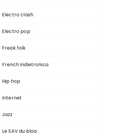
Electro clash
Electro pop
Freak folk
French indietronica
Hip hop
Internet
Jazz
Le SAV du blog