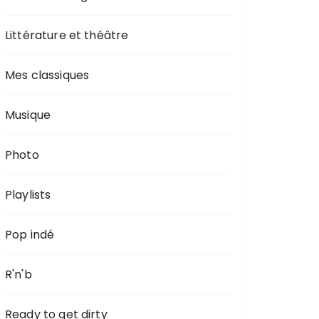
Littérature et théâtre
Mes classiques
Musique
Photo
Playlists
Pop indé
R'n'b
Ready to get dirty