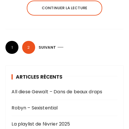
CONTINUER LA LECTURE
P
1
2
SUIVANT
a
g
i
ARTICLES RÉCENTS
n
a
All diese Gewalt – Dans de beaux draps
t
i
Robyn – Sexistential
o
n
La playlist de février 2025