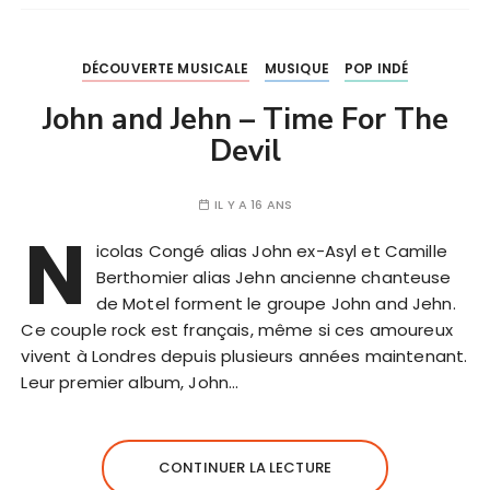
DÉCOUVERTE MUSICALE
MUSIQUE
POP INDÉ
John and Jehn – Time For The
Devil
IL Y A 16 ANS
N
i­co­las Congé alias John ex-Asyl et Ca­mille
Ber­tho­mier alias Jehn ancienne chan­teuse
de Motel forment le groupe John and Jehn.
Ce couple rock est français, même si ces amoureux
vivent à Londres depuis plusieurs années maintenant.
Leur premier album, John…
CONTINUER LA LECTURE