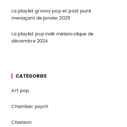
d
e
La playlist groovy pop et post punk
menaçant de janvier 2025
s
p
La playlist pop indé mélancolique de
u
décembre 2024
b
l
i
c
CATÉGORIES
a
t
Art pop
i
Chamber psych
o
n
Chanson