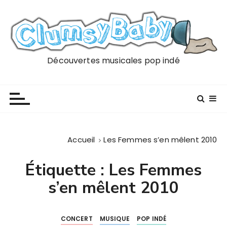
P
a
s
s
e
Découvertes musicales pop indé
r
a
u
c
o
n
Accueil
Les Femmes s’en mêlent 2010
t
e
Étiquette :
Les Femmes
n
s’en mêlent 2010
u
CONCERT
MUSIQUE
POP INDÉ