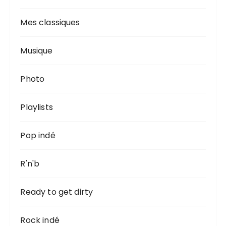
Mes classiques
Musique
Photo
Playlists
Pop indé
R'n'b
Ready to get dirty
Rock indé