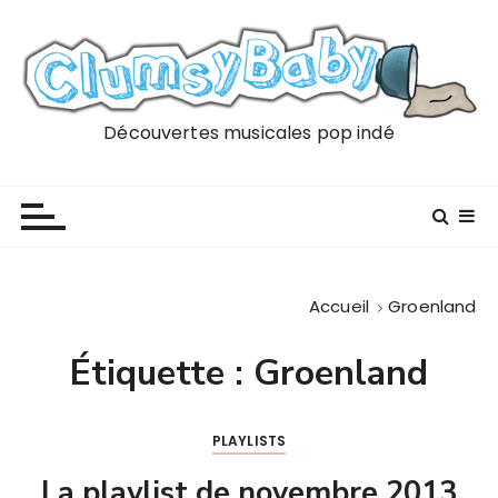
P
a
s
s
e
Découvertes musicales pop indé
r
a
u
c
o
n
Accueil
Groenland
t
e
Étiquette :
Groenland
n
u
PLAYLISTS
La playlist de novembre 2013