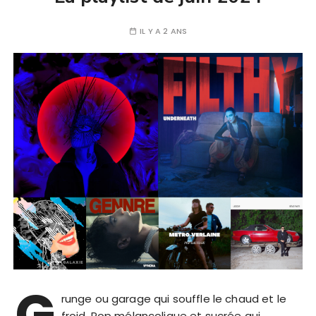
IL Y A 2 ANS
G
runge ou garage qui souffle le chaud et le
froid. Pop mélancolique et sucrée qui