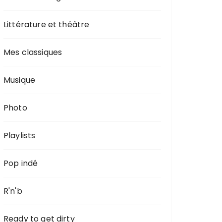
Littérature et théâtre
Mes classiques
Musique
Photo
Playlists
Pop indé
R'n'b
Ready to get dirty