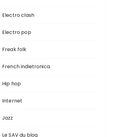
Electro clash
Electro pop
Freak folk
French indietronica
Hip hop
Internet
Jazz
Le SAV du blog