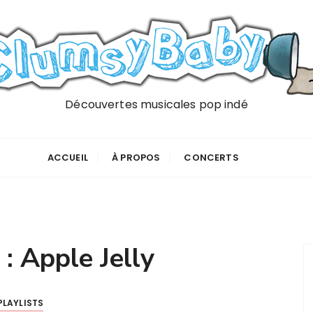
Découvertes musicales pop indé
ACCUEIL
À PROPOS
CONCERTS
 :
Apple Jelly
PLAYLISTS