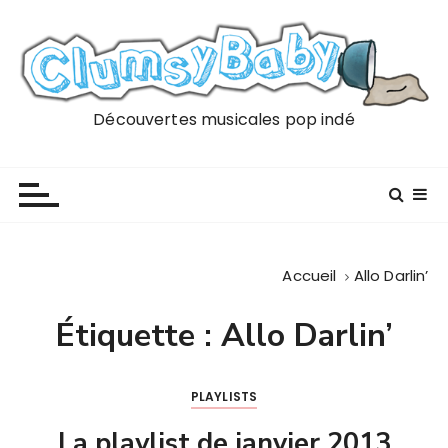
P
a
s
s
e
Découvertes musicales pop indé
r
a
u
c
o
n
Accueil
Allo Darlin’
t
e
Étiquette :
Allo Darlin’
n
u
PLAYLISTS
La playlist de janvier 2013