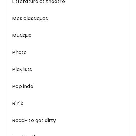
Littérature et théâtre
Mes classiques
Musique
Photo
Playlists
Pop indé
R'n'b
Ready to get dirty