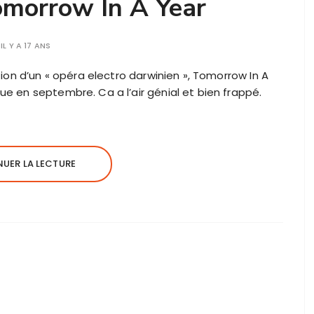
omorrow In A Year
IL Y A 17 ANS
tion d’un « opéra electro darwinien », Tomorrow In A
e en septembre. Ca a l’air génial et bien frappé.
UER LA LECTURE