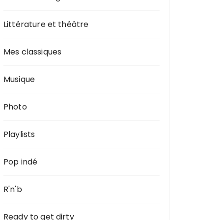
Littérature et théâtre
Mes classiques
Musique
Photo
Playlists
Pop indé
R'n'b
Ready to get dirty