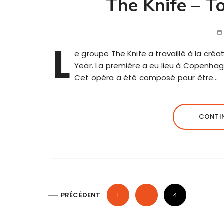
The Knife – T
L
e groupe The Knife a travaillé à la créa
Year. La première a eu lieu à Copenhagu
Cet opéra a été composé pour être…
CONTIN
P
PRÉCÉDENT
1
…
4
a