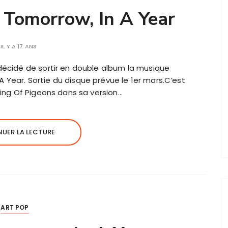
a Tomorrow, In A Year
IL Y A 17 ANS
 décidé de sortir en double album la musique
 Year. Sortie du disque prévue le 1er mars.C’est
uring Of Pigeons dans sa version…
UER LA LECTURE
ART POP