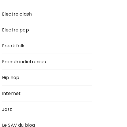
Electro clash
Electro pop
Freak folk
French indietronica
Hip hop
Internet
Jazz
Le SAV du blog