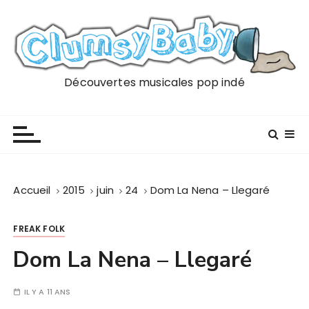
P
a
s
s
e
Découvertes musicales pop indé
r
a
u
c
o
n
Accueil
2015
juin
24
Dom La Nena – Llegaré
t
e
FREAK FOLK
n
u
Dom La Nena – Llegaré
IL Y A 11 ANS