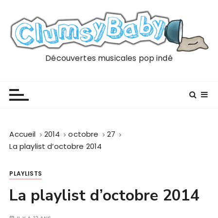
P
a
s
s
e
Découvertes musicales pop indé
r
a
u
c
o
n
Accueil
2014
octobre
27
t
La playlist d’octobre 2014
e
n
PLAYLISTS
u
La playlist d’octobre 2014