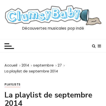
P
a
s
s
e
Découvertes musicales pop indé
r
a
u
c
o
n
Accueil
2014
septembre
27
t
La playlist de septembre 2014
e
n
PLAYLISTS
u
La playlist de septembre
2014